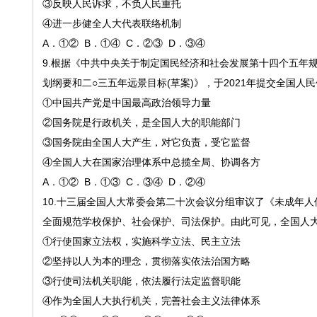
③反映人民诉求，不负人民重托
④进一步健全人大代表联络机制
A．①② B．①④ C．②③ D．③④
9.
根据《中共中央关于制定国民经济和社会发展第十四个五年
划纲要和二○三五年远景目标(草案)》，于2021年提交全国
①中国共产党是中国最高政治领导力量
②国务院是行政机关，是全国人大的职能部门
③国务院由全国人大产生，对它负责，受它监督
④全国人大在国家治理体系中总揽全局、协调各方
A．①② B．①③ C．③④ D．②④
10.
十三届全国人大常委会第二十次会议分组审议了《未成年人
全面规范学校保护、社会保护、司法保护。由此可见，全国人
①行使国家立法权，实施科学立法、民主立法
②坚持以人为本的理念，贯彻落实依法治国方略
③行使司法机关职能，依法履行法定监督职能
④作为全国人大执行机关，完善社会主义法律体系