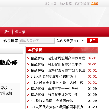
设为主页
加入收藏
保存到桌面
课件
留言板
本栏最新
精品解析：湖北省恩施州高中教育联
02-01
编版必修
精品解析：河北省邢台市第二中学
02-01
盟2022-2023学年高三上学期期末考试政治
精品解析：山东省泰安市宁阳县第四
02-01
2022-2023学年高三上学期期末考试政治试
试题
3.2巩固党的执政地位课时练习
02-01
中学2022-2023学年高一上学期线上期末模
题
4.1人民民主专政的本质：人民当家
01-31
拟政治试卷
国家权力。
精品解析：重庆市第十一中学校
01-29
作主同步练习-2022-2023学年高中政治统编
的常设机
精品解析：浙江省宁波效实中学
01-29
2022-2023学年高二上学期期末考试政治试
版必修三政治与法治
4.2坚持人民民主专政同步练
01-29
2022-2023学年高二上学期期中考试政治
题
5.1人民代表大会：我国的国家权力
01-29
习-2022-2023学年高中政治统编版必修三政
（学考）试题