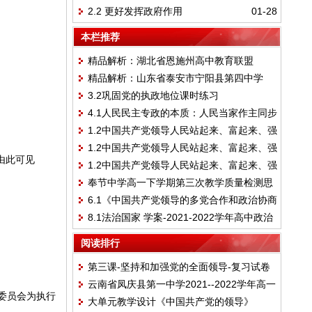
2.2 更好发挥政府作用
01-28
机关同步练习-2022-2023学年高中政治统编
治与法治
版必修三政治与法治
本栏推荐
精品解析：湖北省恩施州高中教育联盟
精品解析：山东省泰安市宁阳县第四中学
2022-2023学年高三上学期期末考试政治试
3.2巩固党的执政地位课时练习
2022-2023学年高一上学期线上期末模拟政
题
4.1人民民主专政的本质：人民当家作主同步
治试卷
1.2中国共产党领导人民站起来、富起来、强
练习-2022-2023学年高中政治统编版必修三
1.2中国共产党领导人民站起来、富起来、强
起来（练习)-【议题式教学】2022-2023学
政治与法治
由此可见
1.2中国共产党领导人民站起来、富起来、强
起来（教案）-【议题式教学】2022-2023学
年高中政治同步教学练（统编版必修3）
奉节中学高一下学期第三次教学质量检测思
起来（课件）-【议题式教学】2022-2023学
年高中政治同步教学练（统编版必修3）
6.1《中国共产党领导的多党合作和政治协商
想政治试题
年高中政治同步教学练（统编版必修3）
8.1法治国家 学案-2021-2022学年高中政治
制度》教学设计-2021-2022学年高中政治统
统编版必修三政治与法治
编版必修三
阅读排行
第三课-坚持和加强党的全面领导-复习试卷
云南省凤庆县第一中学2021--2022学年高一
2021-2022学年高中政治统编版必须三政治
察委员会为执行
大单元教学设计《中国共产党的领导》
下学期思想政治期中考试试卷
与法治