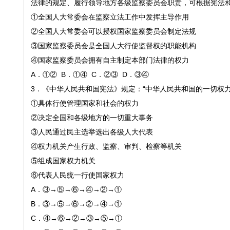
法律的规定、履行领导地方各级监察委员会职责，可根据宪法
①全国人大常委会在监察立法工作中发挥主导作用
②全国人大常委会可以授权国家监察委员会制定法规
③国家监察委员会是全国人大行使监督权的职能机构
④国家监察委员会拥有自主制定本部门法律的权力
A．①② B．①④ C．②③ D．③④
3
．《中华人民共和国宪法》规定：
“中华人民共和国的一切权
①具体行使管理国家和社会的权力
②决定全国和各级地方的一切重大事务
③人民通过民主选举选出各级人大代表
④权力机关产生行政、监察、审判、检察等机关
⑤组成国家权力机关
⑥代表人民统一行使国家权力
A．③→⑤→⑥→④→②→①
B．③→⑤→⑥→②→④→①
C．④→⑥→②→③→⑤→①