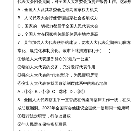
代表大会闭会期间，对全国人大常委会负责并报告工作。这表
A．全国人大及其常委会是最高国家权力机关
B．人民代表大会行使管理国家社会各项权力
C．国家的一切权力都属于全国人民代表大会
D．全国人大在国家机关组织体系中地位最高
7．某市加强人大代表联络站建设，要求人大代表定期来到联
常化、规范化和制度化。该市上述措施有利于( )
①畅通人大代表服务群众的“最后一公里”
②增加人大代表的义务，充分发挥代表作用
③强化人大代表的“代表意识”，为民履职尽责
④突出人大代表在我国政治制度体系中的核心地位
A．①② B．①③ C．②④ D．③④
8．全国人大代表蔡卫平一直奋战在传染病临床工作一线，在
成防疫漏洞。2022年全国两会他建议全国统一使用同一健康
①履行法定职责，行使监督权
②与人民群众保持密切联系