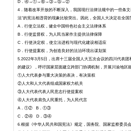
D．④→①→⑥→③→⑤→②
4
．随着改革开放的不断深入，我国现行法律法规中的一些条文
法”的宪法相违背的现象比较突出。因此，全国人大决定在全国
A．行使立法权，健全中国特色社会主义法律体系
B．行使监督权，为人民当家作主提供法律保障
C．行使决定权，使立法进程与现代化建设相适应
D．行使提案权，为创造良好的法治环境出谋划策
5.2022年3月5日，出席十三届全国人大五次会议的四川代
的建议》，呼吁国家层面建立跨部门协调机制，开展川渝地区
①人大代表参与重大决策的表决，有决策权
②人大和人大代表组成国家权力机关
③人大代表代表人民意志行使提案权
④人大代表肩负人民重托，为人民代言
A．①② B．①③
C．②④ D．③④
6.
根据《中华人民共和国宪法》规定，国务院、国家监察委员