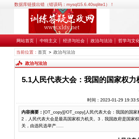
数据库链接出错（错误码：mysql15.6.40sqlite1）！
错误信息:SQLSTATE[HY000] [2002] No such file or directory；
错误代码:2002；
文件:/www/wwwroot/xldy.net/inc/classPdoDb.php；
行号:38；
网站首页
中特主义
经济与社会
政治与法治
哲学与文
当前位置：
首页
>
政治与法治
政治与法治
5.1人民代表大会：我国的国家权力机
时间：2023-01-29 1
内容摘要：
[OT_copy][/OT_copy]人民代表大会
2．人民代表大会是最高国家权力机关。3．我国政府是国家
关，由选民选举产......