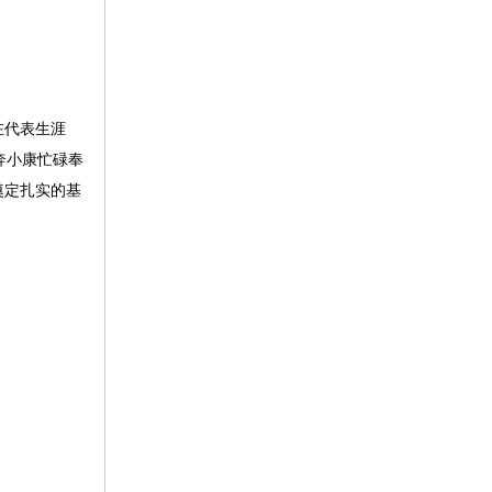
在代表生涯
奔小康忙碌奉
奠定扎实的基