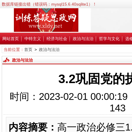
数据库链接出错（错误码：mysql15.6.40sqlite1）！
错误信息:SQLSTATE[HY000] [2002] No such file or directory；
错误代码:2002；
文件:/www/wwwroot/xldy.net/inc/classPdoDb.php；
行号:38；
网站首页
中特主义
经济与社会
政治与法治
哲学与文化
选
当前位置：
首页
>
政治与法治
政治与法治
3.2巩固党
时间：2023-02-01 00
143
内容摘要：
高一政治必修三1