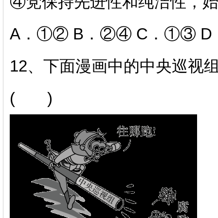
④党保持先进性和纯洁性，
A．①② B．②④ C．①③ 
12、
下面漫画中的中央巡视
( )